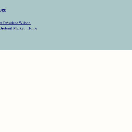
age
u Président Wilson
Breteuil Market
|
Home