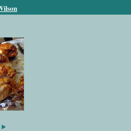
Wilson
t