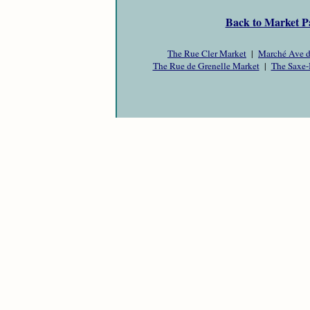
Back to Market P
The Rue Cler Market
|
Marché Ave d
The Rue de Grenelle Market
|
The Saxe-